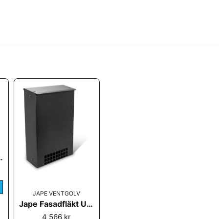
Ja, ni får publicer
ducering utv/inv)
JAPE VENTGOLV
Jape Fasadfläkt UTV 100
4 566 kr