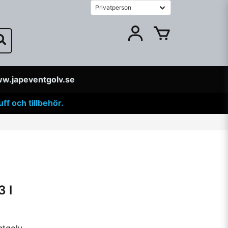
w.japeventgolv.se
f och tillbehör.
3 l