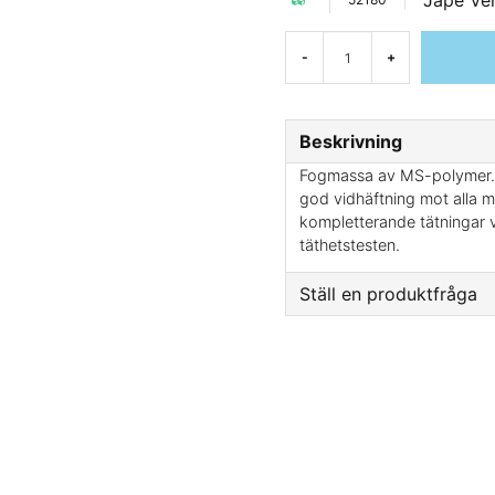
Jape Ve
-
+
Beskrivning
Fogmassa av MS-polymer. C
god vidhäftning mot alla ma
kompletterande tätningar vid
täthetstesten.
Ställ en produktfråga
question
Fråga oss något om d
name
Namn