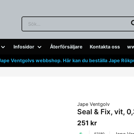
Infosidor
Återförsäljare
Kontakta oss
ww
Jape Ventgolvs webbshop. Här kan du beställa Jape Rökpuf
Jape Ventgolv
Seal & Fix, vit, 0,
251 kr
52180