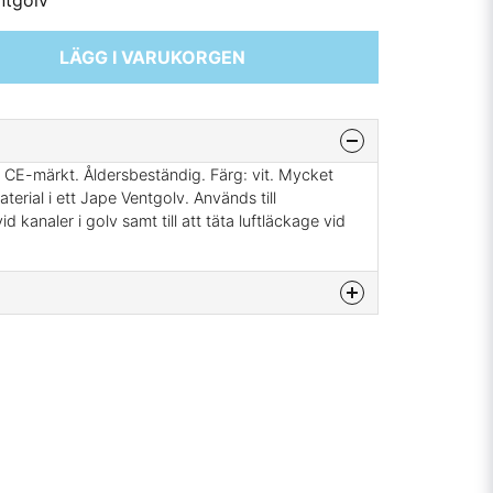
ntgolv
LÄGG I VARUKORGEN
E-märkt. Åldersbeständig. Färg: vit. Mycket
terial i ett Jape Ventgolv. Används till
 kanaler i golv samt till att täta luftläckage vid
enna produkten...
email
Mejladress