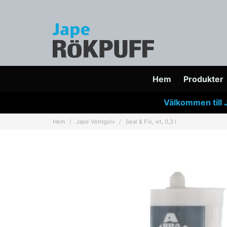
Hem
Produkter
Välkommen till 
Hem
Jape Ventgolv
Seal & Fix, vit, 0,3 l