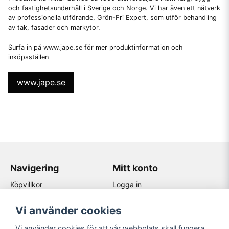
och fastighetsunderhåll i Sverige och Norge. Vi har även ett nätverk
av professionella utförande, Grön-Fri Expert, som utför behandling
av tak, fasader och markytor.
Surfa in på www.jape.se för mer produktinformation och
inköpsställen
www.jape.se
Navigering
Mitt konto
Köpvillkor
Logga in
Kontakta oss
Registrera dig
Återförsäljare
Glömt lösenord?
Vi använder cookies
Om Jape
Vi använder cookies för att vår webbplats skall fungera