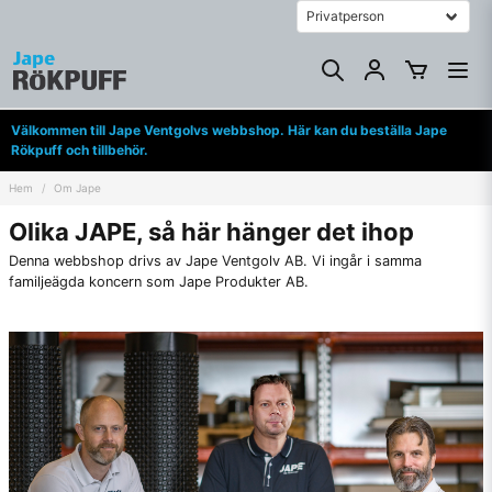
Välkommen till Jape Ventgolvs webbshop. Här kan du beställa Jape
Rökpuff och tillbehör.
Hem
Om Jape
Olika JAPE, så här hänger det ihop
Denna webbshop drivs av Jape Ventgolv AB. Vi ingår i samma
familjeägda koncern som Jape Produkter AB.