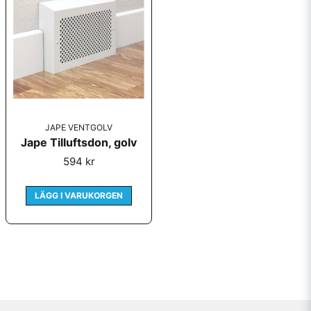
email
Mejladress
Ja, ni får publicera min fråga
JAPE VENTGOLV
Jape Tilluftsdon, golv
594 kr
LÄGG I VARUKORGEN
Skicka fråga