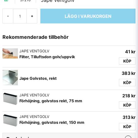
Jape Ventgolv
LÄGG I VARUKORGEN
-
+
Rekommenderade tillbehör
JAPE VENTGOLV
41 kr
Filter, Tilluftsdon golv/uppvik
KÖP
383 kr
Jape Golvstos, rekt
KÖP
JAPE VENTGOLV
218 kr
Förhöjning, golvstos rekt, 75 mm
KÖP
JAPE VENTGOLV
313 kr
Förhöjning, golvstos rekt, 150 mm
KÖP