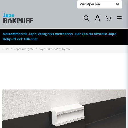
Välkommen till Jape Ventgolvs webbshop. Här kan du beställa Jape
Rökpuff och tillbehör.
Hem
Jape Ventgolv
Jape Tilluftsdon, Uppvik