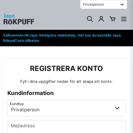
Välkommen till Jape Ventgolvs webbshop. Här kan du beställa Jape
Rökpuff och tillbehör.
REGISTRERA KONTO
Fyll i dina uppgifter nedan för att skapa ett konto.
Kundinformation
frontend.form.customer_type
frontend.form.customr-type
Kundtyp
Mejladress
Mejladress