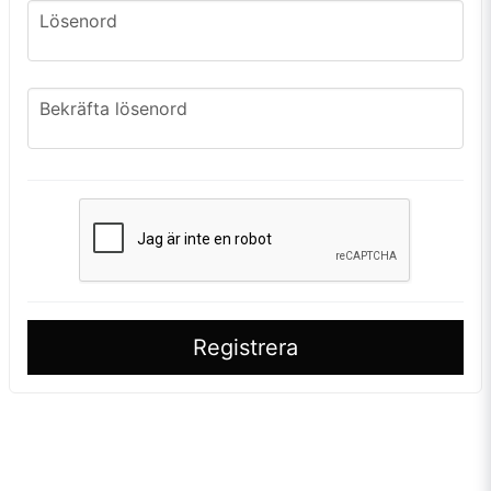
Lösenord
Lösenord
frontend.form.password_confirmation
Bekräfta lösenord
Registrera