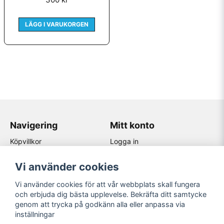
LÄGG I VARUKORGEN
Skicka fråga
Navigering
Mitt konto
Köpvillkor
Logga in
Kontakta oss
Registrera dig
Återförsäljare
Glömt lösenord?
Vi använder cookies
Om Jape
Vi använder cookies för att vår webbplats skall fungera
Sociala medier
och erbjuda dig bästa upplevelse. Bekräfta ditt samtycke
genom att trycka på godkänn alla eller anpassa via
Facebook
Jape Ventgolv AB
inställningar
Instagram
Helsingborsvägen 14