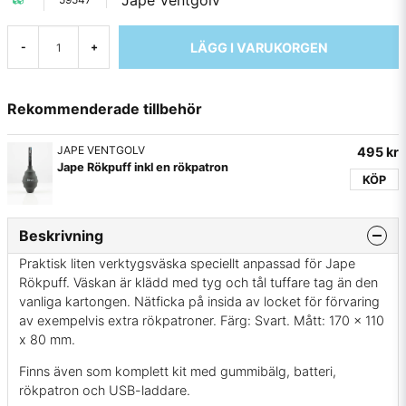
Jape Ventgolv
LÄGG I VARUKORGEN
-
+
Rekommenderade tillbehör
JAPE VENTGOLV
495 kr
Jape Rökpuff inkl en rökpatron
KÖP
Beskrivning
Praktisk liten verktygsväska speciellt anpassad för Jape
Rökpuff. Väskan är klädd med tyg och tål tuffare tag än den
vanliga kartongen. Nätficka på insida av locket för förvaring
av exempelvis extra rökpatroner. Färg: Svart. Mått: 170 x 110
x 80 mm.
Finns även som komplett kit med gummibälg, batteri,
rökpatron och USB-laddare.