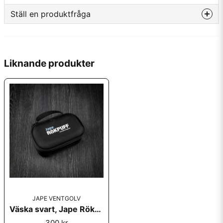
Ställ en produktfråga
question
Fråga oss något om denna produkten...
Liknande produkter
name
Namn
email
Mejladress
Ja, ni får publicera min fråga
JAPE VENTGOLV
Väska svart, Jape Rökpuff
300 kr