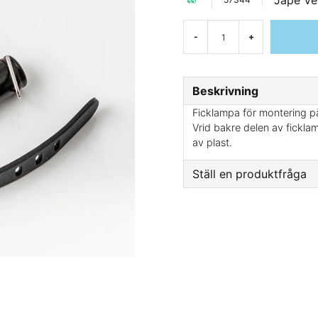
Jape Ve
-
+
Beskrivning
Ficklampa för montering p
Vrid bakre delen av ficklam
av plast.
Ställ en produktfråga
question
Fråga oss något om d
name
Namn