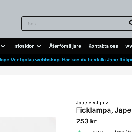
Infosidor
Återförsäljare
Kontakta oss
ww
Jape Ventgolvs webbshop. Här kan du beställa Jape Rökpuf
Jape Ventgolv
Ficklampa, Jape
253 kr
57344