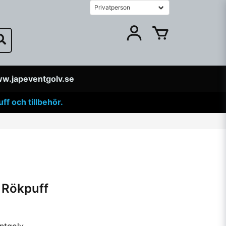
w.japeventgolv.se
f och tillbehör.
 Rökpuff