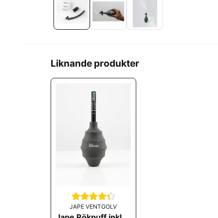
Liknande produkter
JAPE VENTGOLV
Jape Rökpuff inkl en rökpatron