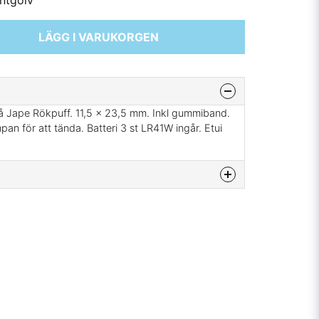
ntgolv
LÄGG I VARUKORGEN
å Jape Rökpuff. 11,5 x 23,5 mm. Inkl gummiband.
pan för att tända. Batteri 3 st LR41W ingår. Etui
enna produkten...
email
Mejladress