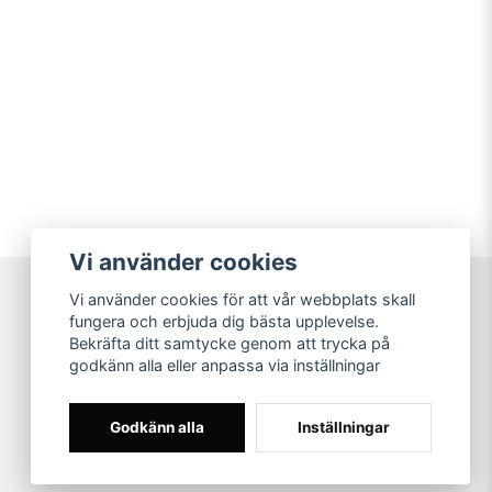
Vi använder cookies
Vi använder cookies för att vår webbplats skall
fungera och erbjuda dig bästa upplevelse.
Bekräfta ditt samtycke genom att trycka på
Jape Ventgolv AB
godkänn alla eller anpassa via inställningar
Helsingborsvägen 14
281 49 Hässleholm
Tel:
0451-744 220
Godkänn alla
Inställningar
info@japeventgolv.se