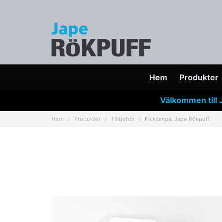
Hem
Produkter
Välkommen till 
Hem
Produkter
Tillbehör
Ficklampa, Jape Rökpuff